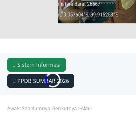
dalam demokrasi.​Mari kita wujudkan pem
yang bersih, jujur, dan adil mulai dari se
Sistem Informasi
PPDB SUMBAR 2026
Awal
< Sebelumnya
Berikutnya >
Akhir